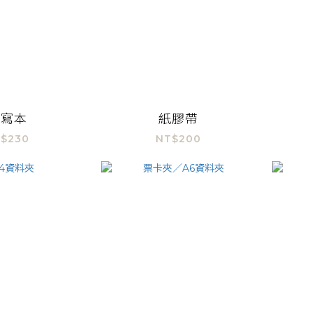
速寫本
紙膠帶
$230
NT$200